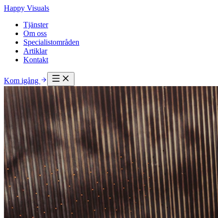
Happy Visuals
Tjänster
Om oss
Specialistområden
Artiklar
Kontakt
Kom igång